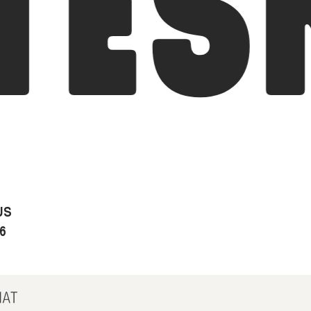
ESM
US
6